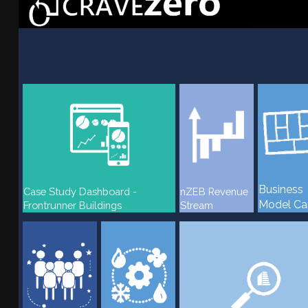
Business
Case Study Dashboard -
nZEB Revenue
Model Ca
Frontrunner Buildings
Stream