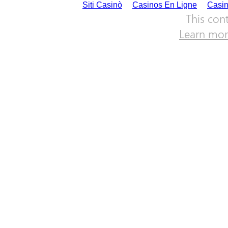
Siti Casinò
Casinos En Ligne
Casin
This cont
Learn mor