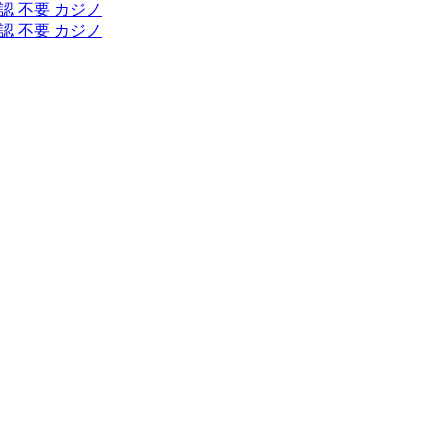
認 不要 カジノ
認 不要 カジノ