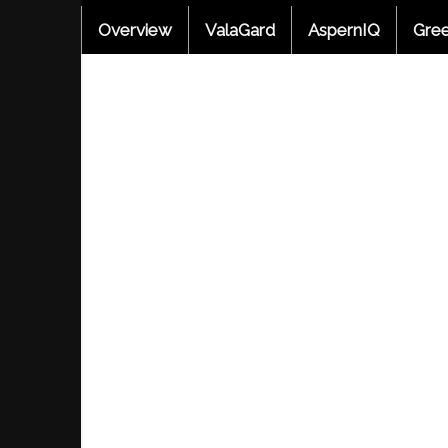
Overview
ValaGard
AspernIQ
Gre