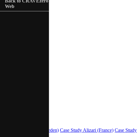
Back to CRAVEzero
Web
Case Study Sollalen (Sweden)
Case Study Alizari (France)
Case Study